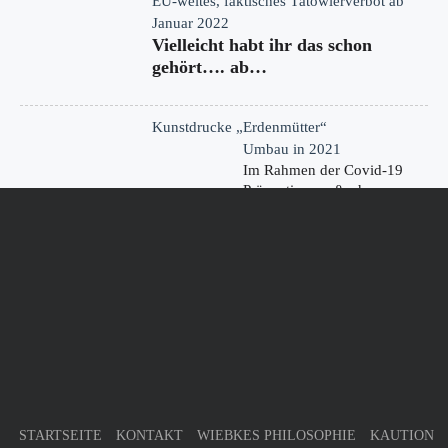
EU-weites, faktisches Tätowierverbot ab
Januar 2022
Vielleicht habt ihr das schon
gehört…. ab…
Kunstdrucke „Erdenmütter“
Umbau in 2021
Im Rahmen der Covid-19
Präventionsmaßnahmen
haben wir…
KONTAKT
Germany
32805 Horn-Bad Meinberg
Phone : +49 (0) 52 34 - 2 05 96 63
Mobile : n/a
kontakt@donna-tinta.de
STARTSEITE
KONTAKT
WIEBKES PHILOSOPHIE
KAUTION