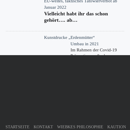
EU-weites, faktisches Tätowierverbot ab
Januar 2022
Vielleicht habt ihr das schon
gehört…. ab…
Kunstdrucke „Erdenmütter“
Umbau in 2021
Im Rahmen der Covid-19
Präventionsmaßnahmen
haben wir…
KONTAKT
Germany
32805 Horn-Bad Meinberg
Phone : +49 (0) 52 34 - 2 05 96 63
Mobile : n/a
kontakt@donna-tinta.de
STARTSEITE
KONTAKT
WIEBKES PHILOSOPHIE
KAUTION