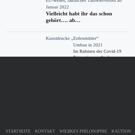
EU-weites, faktisches Tätowierverbot ab
Januar 2022
Vielleicht habt ihr das schon
gehört…. ab…
Kunstdrucke „Erdenmütter“
Umbau in 2021
Im Rahmen der Covid-19
Präventionsmaßnahmen
haben wir…
KONTAKT
Germany
32805 Horn-Bad Meinberg
Phone : +49 (0) 52 34 - 2 05 96 63
Mobile : n/a
kontakt@donna-tinta.de
STARTSEITE
KONTAKT
WIEBKES PHILOSOPHIE
KAUTION