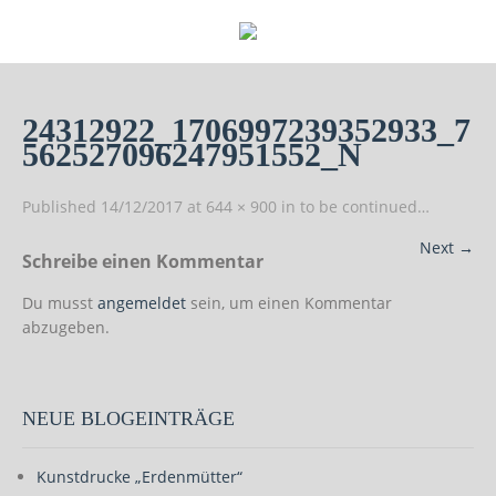
24312922_1706997239352933_7
562527096247951552_N
Published
14/12/2017
at
644 × 900
in
to be continued…
Next
→
Schreibe einen Kommentar
Du musst
angemeldet
sein, um einen Kommentar
abzugeben.
NEUE BLOGEINTRÄGE
Kunstdrucke „Erdenmütter“