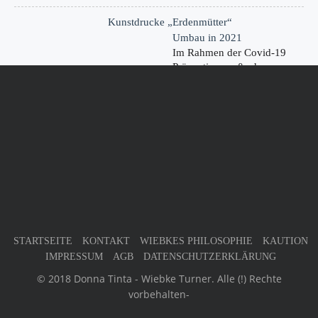
Kunstdrucke „Erdenmütter“
Umbau in 2021
Im Rahmen der Covid-19
Präventionsmaßnahmen
haben wir…
KONTAKT
Germany
32805 Horn-Bad Meinberg
Phone : +49 (0) 52 34 - 2 05 96 63
Mobile : n/a
kontakt@donna-tinta.de
STARTSEITE
KONTAKT
WIEBKES PHILOSOPHIE
KAUTION
IMPRESSUM
AGB
DATENSCHUTZERKLÄRUNG
© 2018 Donna Tinta - Wiebke Turner. Alle (!) Rechte
vorbehalten-