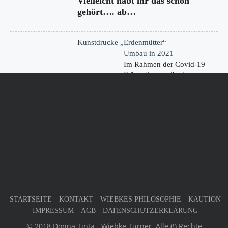
Vielleicht habt ihr das schon
gehört…. ab…
Kunstdrucke „Erdenmütter“
Umbau in 2021
Im Rahmen der Covid-19
Präventionsmaßnahmen
haben wir…
KONTAKT
Germany
32805 Horn-Bad Meinberg
Phone : +49 (0) 52 34 - 2 05 96 63
Mobile : n/a
kontakt@donna-tinta.de
STARTSEITE
KONTAKT
WIEBKES PHILOSOPHIE
KAUTION
IMPRESSUM
AGB
DATENSCHUTZERKLÄRUNG
© 2018 Donna Tinta - Wiebke Turner. Alle (!) Rechte