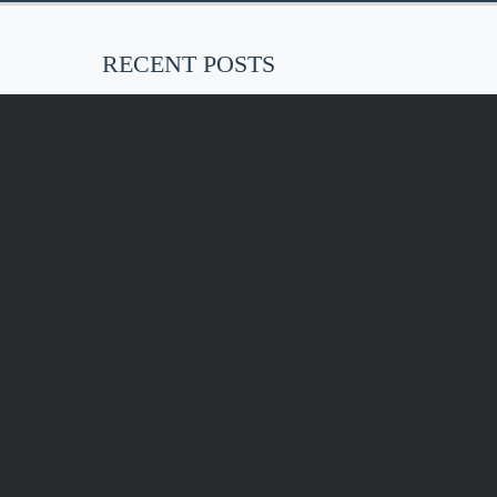
RECENT POSTS
EU-weites, faktisches Tätowierverbot
ab Januar 2022
Vielleicht habt ihr das schon
gehört…. ab…
Kunstdrucke „Erdenmütter“
Umbau in 2021
Im Rahmen der Covid-19
Präventionsmaßnahmen haben wir…
KONT
AKT