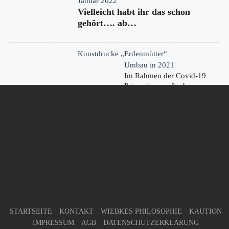
Januar 2022
Vielleicht habt ihr das schon
gehört…. ab…
Kunstdrucke „Erdenmütter“
Umbau in 2021
Im Rahmen der Covid-19
Präventionsmaßnahmen
haben wir…
KONTAKT
Germany
32805 Horn-Bad Meinberg
Phone : +49 (0) 52 34 - 2 05 96 63
Mobile : n/a
kontakt@donna-tinta.de
STARTSEITE
KONTAKT
WIEBKES PHILOSOPHIE
KAUTION
IMPRESSUM
AGB
DATENSCHUTZERKLÄRUNG