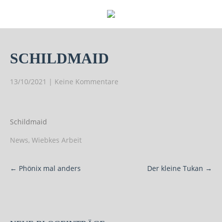
SCHILDMAID
13/10/2021
|
Keine Kommentare
Schildmaid
News
,
Wiebkes Arbeit
Post
←
Phönix mal anders
Der kleine Tukan
→
navigation