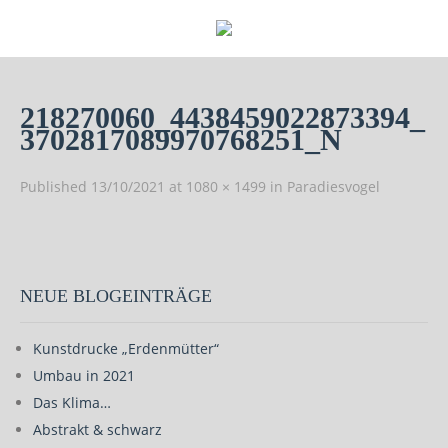
218270060_4438459022873394_
3702817089970768251_N
Published
13/10/2021
at
1080 × 1499
in
Paradiesvogel
NEUE BLOGEINTRÄGE
Kunstdrucke „Erdenmütter“
Umbau in 2021
Das Klima…
Abstrakt & schwarz