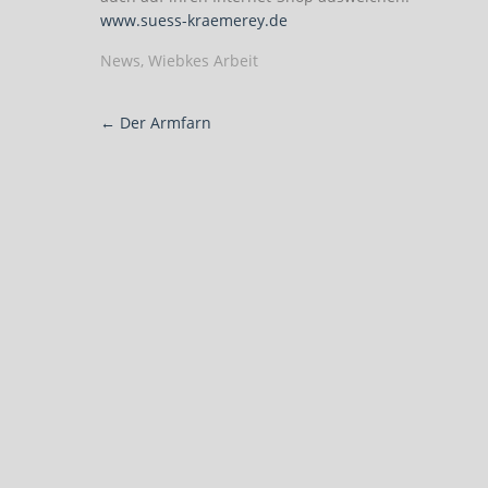
www.suess-kraemerey.de
News
,
Wiebkes Arbeit
Post
←
Der Armfarn
navigation