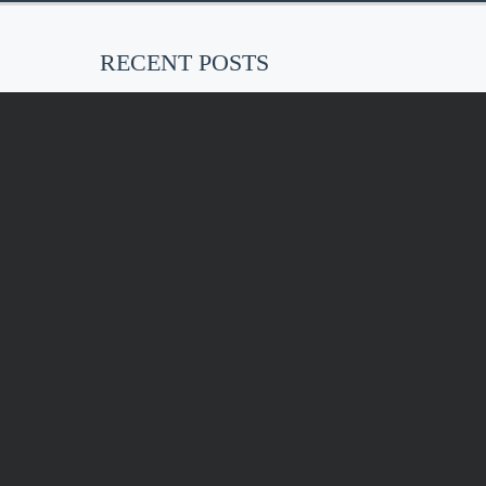
RECENT POSTS
EU-weites, faktisches Tätowierverbot
ab Januar 2022
Vielleicht habt ihr das schon
gehört…. ab…
Kunstdrucke „Erdenmütter“
Umbau in 2021
Im Rahmen der Covid-19
Präventionsmaßnahmen haben wir…
KONT
AKT