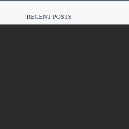
RECENT POSTS
EU-weites, faktisches Tätowierverbot
ab Januar 2022
Vielleicht habt ihr das schon
gehört…. ab…
Kunstdrucke „Erdenmütter“
Umbau in 2021
Im Rahmen der Covid-19
Präventionsmaßnahmen haben wir…
KONT
AKT