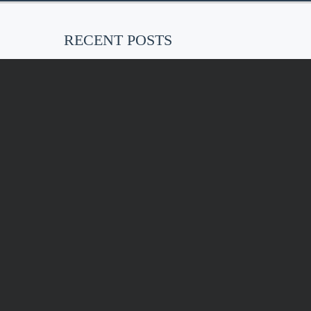
RECENT POSTS
EU-weites, faktisches Tätowierverbot
ab Januar 2022
Vielleicht habt ihr das schon
gehört…. ab…
Kunstdrucke „Erdenmütter“
Umbau in 2021
Im Rahmen der Covid-19
Präventionsmaßnahmen haben wir…
KONT
AKT