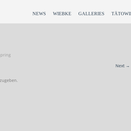
NEWS
WIEBKE
GALLERIES
TÄTOWI
pring
Next
→
zugeben.