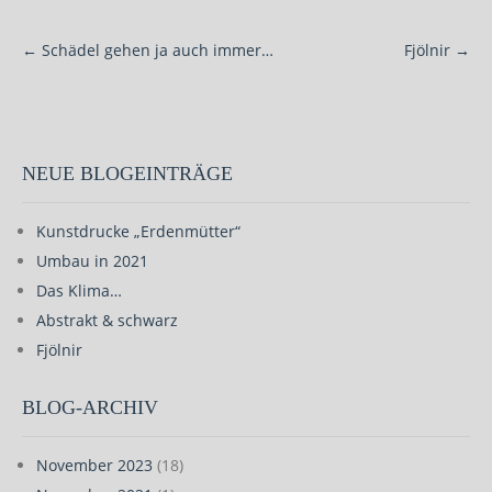
Post
←
Schädel gehen ja auch immer…
Fjölnir
→
navigation
NEUE BLOGEINTRÄGE
Kunstdrucke „Erdenmütter“
Umbau in 2021
Das Klima…
Abstrakt & schwarz
Fjölnir
BLOG-ARCHIV
November 2023
(18)