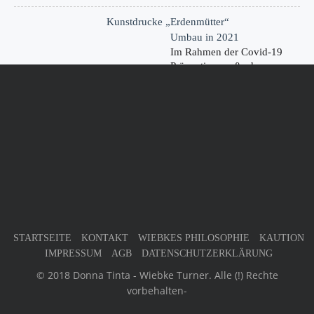
Kunstdrucke „Erdenmütter“
Umbau in 2021
Im Rahmen der Covid-19
Präventionsmaßnahmen
haben wir…
KONTAKT
Germany
32805 Horn-Bad Meinberg
Phone : +49 (0) 52 34 - 2 05 96 63
Mobile : n/a
kontakt@donna-tinta.de
STARTSEITE
KONTAKT
WIEBKES PHILOSOPHIE
KAUTION
IMPRESSUM
AGB
DATENSCHUTZERKLÄRUNG
© 2018 Donna Tinta - Wiebke Turner. Alle (!) Rechte
vorbehalten-