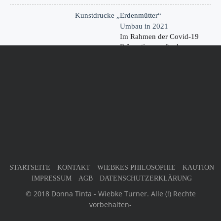
Kunstdrucke „Erdenmütter“
Umbau in 2021
Im Rahmen der Covid-19
Präventionsmaßnahmen
haben wir…
KONTAKT
Germany
32805 Horn-Bad Meinberg
Phone : +49 (0) 52 34 - 2 05 96 63
Mobile : n/a
kontakt@donna-tinta.de
STARTSEITE
KONTAKT
WIEBKES PHILOSOPHIE
KAUTION
IMPRESSUM
AGB
DATENSCHUTZERKLÄRUNG
© 2018 Donna Tinta - Wiebke Turner. Alle (!) Rechte
vorbehalten-