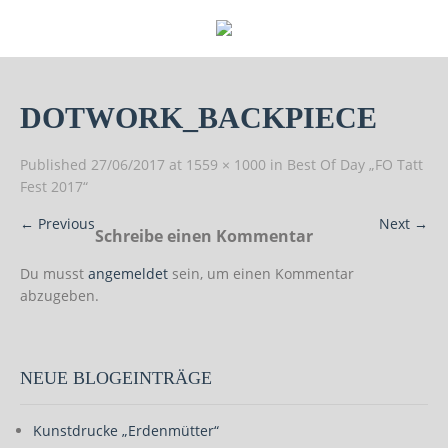
DOTWORK_BACKPIECE
Published
27/06/2017
at
1559 × 1000
in
Best Of Day „FO Tatt
Fest 2017“
←
Previous
Next
→
Schreibe einen Kommentar
Du musst
angemeldet
sein, um einen Kommentar
abzugeben.
NEUE BLOGEINTRÄGE
Kunstdrucke „Erdenmütter“