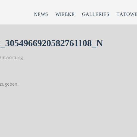
NEWS
WIEBKE
GALLERIES
TÄTOWI
2_3054966920582761108_N
rantwortung
zugeben.