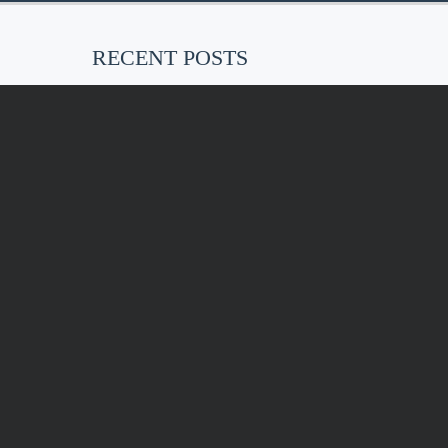
RECENT POSTS
EU-weites, faktisches Tätowierverbot
ab Januar 2022
Vielleicht habt ihr das schon
gehört…. ab…
Kunstdrucke „Erdenmütter“
Umbau in 2021
Im Rahmen der Covid-19
Präventionsmaßnahmen haben wir…
KONT
AKT